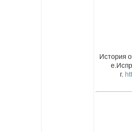
История о
е.Испр
г.
ht