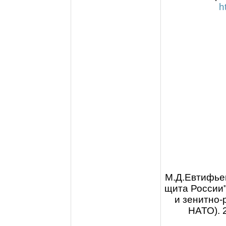
h
М.Д.Евтифьев
щита России"
и зенитно-
НАТО). 