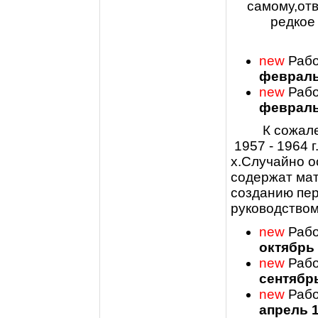
самому,отв
редкое
new
Рабо
февраль
new
Рабо
февраль
К сожал
1957 - 1964 г
х.Случайно ос
содержат мат
созданию пер
руководством 
new
Рабо
октябрь 
new
Рабо
сентябрь
new
Рабо
апрель 1