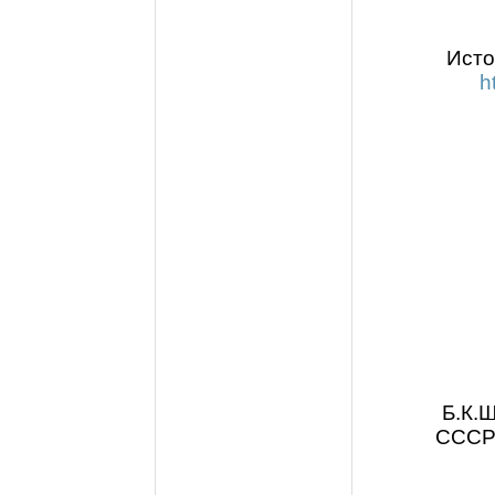
Исто
h
Б.К.Ш
СССР