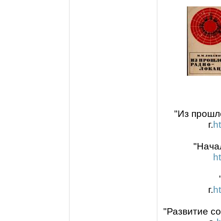
"Из прошло
г.
h
"Начал
h
г.
h
"Развитие со