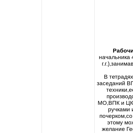
Рабочи
начальника 
г.г.),заним
В тетрадя
заседаний В
техники,е
производ
МО,ВПК и ЦК
ручками 
почерком,со
этому мо
желание Ге