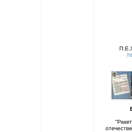
П.Е.
h
"Раке
отечеств