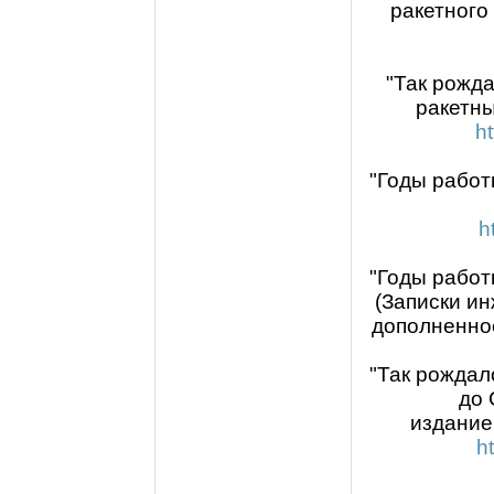
ракетного
"Так рожда
ракетны
h
"Годы работ
h
"Годы работ
(Записки и
дополненное
"Так рождал
до 
издание
h