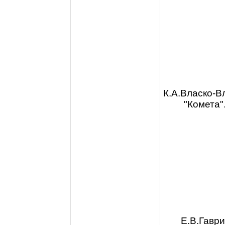
К.А.Власко-В
"Комета"
Е.В.Гаври