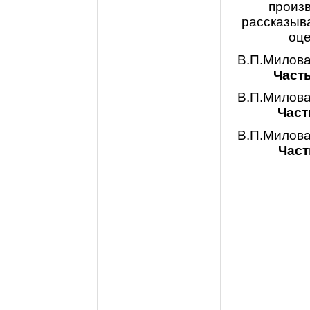
произ
рассказыва
оце
В.П.Милова
Часть
В.П.Милова
Част
В.П.Милова
Част