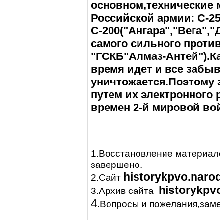
основном,технические 
Российской армии: С-25(
С-200("Ангара","Вега",
самого сильного проти
"ГСКБ"Алмаз-Антей").К
время идет и все забыв
уничтожается.Поэтому 
путем их электронного 
времен 2-й мировой во
1.Восстановление материало
завершено.
historykpvo.naro
2.Сайт
historykpv
3.
Архив
сайта
4
.Вопросы и пожелания,заме