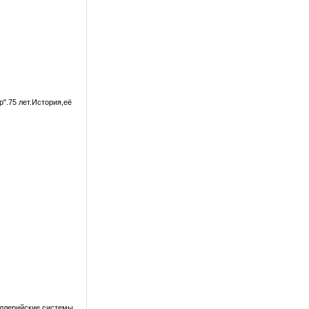
".75 лет.История,её
иллерийские системы.