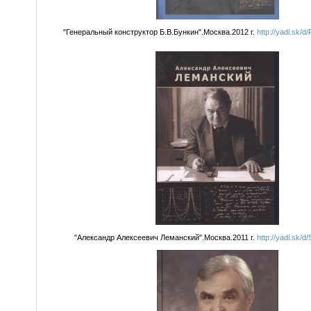
"Генеральный конструктор Б.В.Бункин".Москва.2012 г.
http://yadi.sk
"Александр Алексеевич Леманский".Москва.2011 г.
http://yadi.sk/