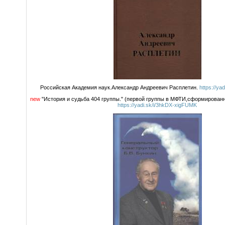
Российская Академия наук.Александр Андреевич Расплетин.
https://ya
new
"История и судьба 404 группы." (первой группы в МФТИ,сформированн
https://yadi.sk/i/3hkDX-xigFUMK