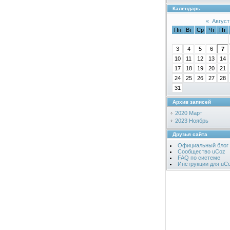
Календарь
«
Август
Пн
Вт
Ср
Чт
Пт
3
4
5
6
7
10
11
12
13
14
17
18
19
20
21
24
25
26
27
28
31
Архив записей
2020 Март
2023 Ноябрь
Друзья сайта
Официальный блог
Сообщество uCoz
FAQ по системе
Инструкции для uC