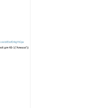
di.sk/d/EtofD4igYtGjw
ой для КБ-1("Алмаза"))