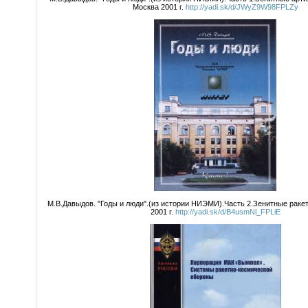
Москва 2001 г.
http://yadi.sk/d/JWyZ9W98FPLZy
М.В.Давыдов. "Годы и люди".(из истории НИЭМИ).Часть 2.Зенитные раке
2001 г.
http://yadi.sk/d/B4usmNl_FPLiE