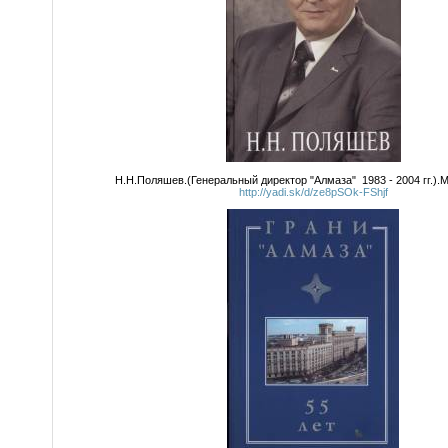
Н.Н.Поляшев.(Генеральный директор "Алмаза" 1983 - 2004 гг.).М
http://yadi.sk/d/ze8pSOk-FShjf