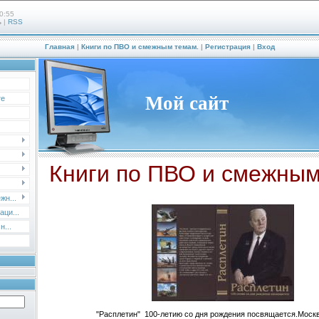
0:55
ь
|
RSS
Главная
|
Книги по ПВО и смежным темам.
|
Регистрация
|
Вход
Мой сайт
те
Книги по ПВО и смежны
жн...
ци...
н...
"Расплетин" 100-летию со дня рождения посвящается.Москва