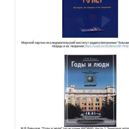
Морской научно-исследовательский институт радиоэлектроники "Альтаир
творцы и их творения.
https://yadi.sk/d/zBmorzB-YtHjt
М.В.Давыдов. "Годы и люди".(из истории НИЭМИ).Часть 1.Зенитные арт