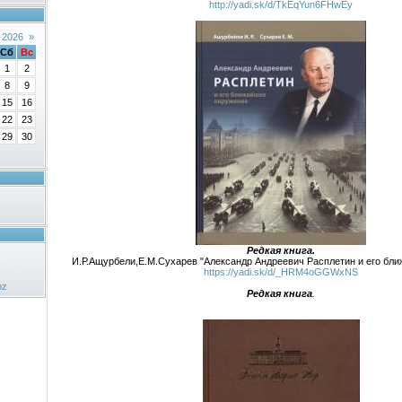
http://yadi.sk/d/TkEqYun6FHwEy
 2026
»
Сб
Вс
1
2
8
9
15
16
22
23
29
30
Редкая книга.
И.Р.Ащурбели,Е.М.Сухарев "Александр Андреевич Расплетин и его бл
https://yadi.sk/d/_HRM4oGGWxNS
oz
Редкая книга
.