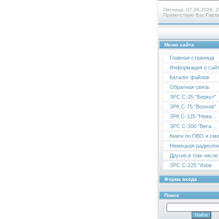
Пятница, 07.08.2026, 2
Приветствую Вас
Гост
Меню сайта
Главная страница
Информация о сай
Каталог файлов
Обратная связь
ЗРС С-25 "Беркут"
ЗРК С-75 "Волхов"
ЗРК С-125 "Нева...
ЗРС С-200 "Вега...
Книги по ПВО и сме
Немецкая радиолока
Другие,в том числе 
ЗРС С-225 "Азов
Форма входа
Поиск