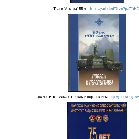
"Грани "Алмаза".55 лет
https://yadi.sk/d/RnzoPpaZYtH
60 лет НПО "Алмаз".Победы и перспективы.
http://yadi.sk/d/j