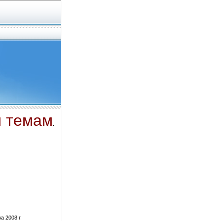
м темам
.
 2008 г.